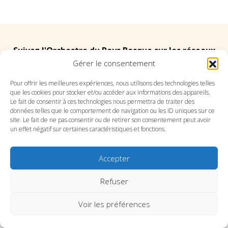
Suivez l'Orchestre du Pays Basque sur les réseaux
Gérer le consentement
Suivez le conservatoire du Pays Basque sur les
Pour offrir les meilleures expériences, nous utilisons des technologies telles
que les cookies pour stocker et/ou accéder aux informations des appareils.
réseaux
Le fait de consentir à ces technologies nous permettra de traiter des
données telles que le comportement de navigation ou les ID uniques sur ce
site. Le fait de ne pas consentir ou de retirer son consentement peut avoir
un effet négatif sur certaines caractéristiques et fonctions.
Accepter
SITE DE L’ORCHESTRE
SITE DU CONSERVATOIRE
CONTACT
MENTIONS LÉGALES
PLAN DU SITE
Refuser
Voir les préférences