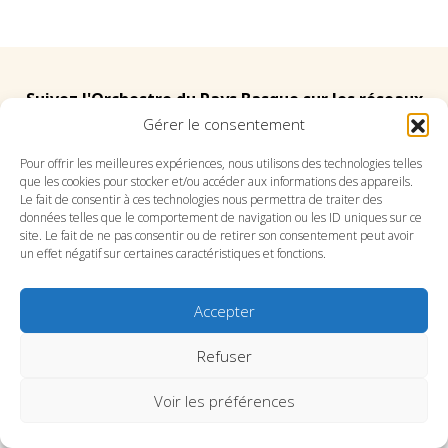
Suivez l'Orchestre du Pays Basque sur les réseaux
Gérer le consentement
Suivez le conservatoire du Pays Basque sur les
Pour offrir les meilleures expériences, nous utilisons des technologies telles
que les cookies pour stocker et/ou accéder aux informations des appareils.
réseaux
Le fait de consentir à ces technologies nous permettra de traiter des
données telles que le comportement de navigation ou les ID uniques sur ce
site. Le fait de ne pas consentir ou de retirer son consentement peut avoir
un effet négatif sur certaines caractéristiques et fonctions.
Accepter
SITE DE L’ORCHESTRE
SITE DU CONSERVATOIRE
CONTACT
MENTIONS LÉGALES
PLAN DU SITE
Refuser
Voir les préférences