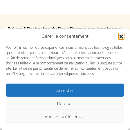
Suivez l'Orchestre du Pays Basque sur les réseaux
Gérer le consentement
Suivez le conservatoire du Pays Basque sur les
Pour offrir les meilleures expériences, nous utilisons des technologies telles
que les cookies pour stocker et/ou accéder aux informations des appareils.
réseaux
Le fait de consentir à ces technologies nous permettra de traiter des
données telles que le comportement de navigation ou les ID uniques sur ce
site. Le fait de ne pas consentir ou de retirer son consentement peut avoir
un effet négatif sur certaines caractéristiques et fonctions.
Accepter
SITE DE L’ORCHESTRE
SITE DU CONSERVATOIRE
CONTACT
MENTIONS LÉGALES
PLAN DU SITE
Refuser
Voir les préférences