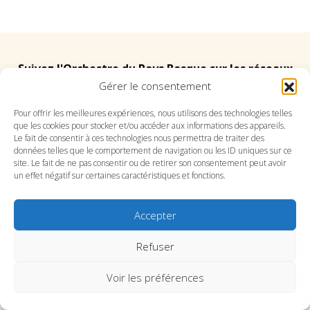
Suivez l'Orchestre du Pays Basque sur les réseaux
Gérer le consentement
Suivez le conservatoire du Pays Basque sur les
Pour offrir les meilleures expériences, nous utilisons des technologies telles
que les cookies pour stocker et/ou accéder aux informations des appareils.
réseaux
Le fait de consentir à ces technologies nous permettra de traiter des
données telles que le comportement de navigation ou les ID uniques sur ce
site. Le fait de ne pas consentir ou de retirer son consentement peut avoir
un effet négatif sur certaines caractéristiques et fonctions.
Accepter
SITE DE L’ORCHESTRE
SITE DU CONSERVATOIRE
CONTACT
MENTIONS LÉGALES
PLAN DU SITE
Refuser
Voir les préférences