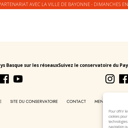
PARTENARIAT AVEC LA VILLE DE BAYONNE - DIMANCHES E
ays Basque sur les réseaux
Suivez le conservatoire du Pay
E
SITE DU CONSERVATOIRE
CONTACT
MENTIONS LÉGA
Pour offrir l
cookies pour 
technologies
navigation ou