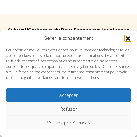
Suivez l'Orchestre du Pays Basque sur les réseaux
Gérer le consentement
Suivez le conservatoire du Pays Basque sur les
Pour offrir les meilleures expériences, nous utilisons des technologies telles
que les cookies pour stocker et/ou accéder aux informations des appareils.
réseaux
Le fait de consentir à ces technologies nous permettra de traiter des
données telles que le comportement de navigation ou les ID uniques sur ce
site. Le fait de ne pas consentir ou de retirer son consentement peut avoir
un effet négatif sur certaines caractéristiques et fonctions.
Accepter
SITE DE L’ORCHESTRE
SITE DU CONSERVATOIRE
CONTACT
MENTIONS LÉGALES
PLAN DU SITE
Refuser
Voir les préférences