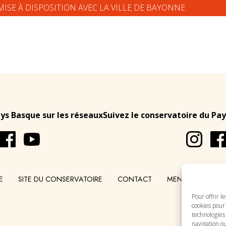
MISE À DISPOSITION AVEC LA VILLE DE BAYONNE
ays Basque sur les réseaux
Suivez le conservatoire du Pay
E
SITE DU CONSERVATOIRE
CONTACT
MENTIONS LÉGA
Pour offrir l
cookies pour 
technologies
navigation ou