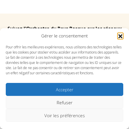
Suivez l'Orchestre du Pays Basque sur les réseaux
Gérer le consentement
Suivez le conservatoire du Pays Basque sur les
Pour offrir les meilleures expériences, nous utilisons des technologies telles
que les cookies pour stocker et/ou accéder aux informations des appareils.
réseaux
Le fait de consentir à ces technologies nous permettra de traiter des
données telles que le comportement de navigation ou les ID uniques sur ce
site. Le fait de ne pas consentir ou de retirer son consentement peut avoir
un effet négatif sur certaines caractéristiques et fonctions.
Accepter
SITE DE L’ORCHESTRE
SITE DU CONSERVATOIRE
CONTACT
MENTIONS LÉGALES
PLAN DU SITE
Refuser
Voir les préférences