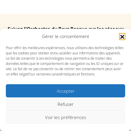
Suivez l'Orchestre du Pays Basque sur les réseaux
Gérer le consentement
Suivez le conservatoire du Pays Basque sur les
Pour offrir les meilleures expériences, nous utilisons des technologies telles
que les cookies pour stocker et/ou accéder aux informations des appareils.
réseaux
Le fait de consentir à ces technologies nous permettra de traiter des
données telles que le comportement de navigation ou les ID uniques sur ce
site. Le fait de ne pas consentir ou de retirer son consentement peut avoir
un effet négatif sur certaines caractéristiques et fonctions.
Accepter
SITE DE L’ORCHESTRE
SITE DU CONSERVATOIRE
CONTACT
MENTIONS LÉGALES
PLAN DU SITE
Refuser
Voir les préférences