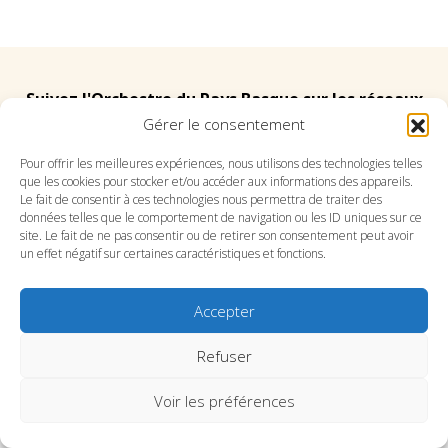
Suivez l'Orchestre du Pays Basque sur les réseaux
Gérer le consentement
Suivez le conservatoire du Pays Basque sur les
Pour offrir les meilleures expériences, nous utilisons des technologies telles
que les cookies pour stocker et/ou accéder aux informations des appareils.
réseaux
Le fait de consentir à ces technologies nous permettra de traiter des
données telles que le comportement de navigation ou les ID uniques sur ce
site. Le fait de ne pas consentir ou de retirer son consentement peut avoir
un effet négatif sur certaines caractéristiques et fonctions.
Accepter
SITE DE L’ORCHESTRE
SITE DU CONSERVATOIRE
CONTACT
MENTIONS LÉGALES
PLAN DU SITE
Refuser
Voir les préférences