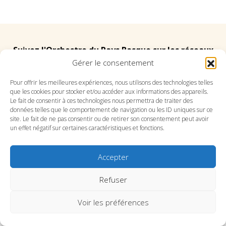
Suivez l'Orchestre du Pays Basque sur les réseaux
Gérer le consentement
Suivez le conservatoire du Pays Basque sur les
Pour offrir les meilleures expériences, nous utilisons des technologies telles
que les cookies pour stocker et/ou accéder aux informations des appareils.
réseaux
Le fait de consentir à ces technologies nous permettra de traiter des
données telles que le comportement de navigation ou les ID uniques sur ce
site. Le fait de ne pas consentir ou de retirer son consentement peut avoir
un effet négatif sur certaines caractéristiques et fonctions.
Accepter
SITE DE L’ORCHESTRE
SITE DU CONSERVATOIRE
CONTACT
MENTIONS LÉGALES
PLAN DU SITE
Refuser
Voir les préférences