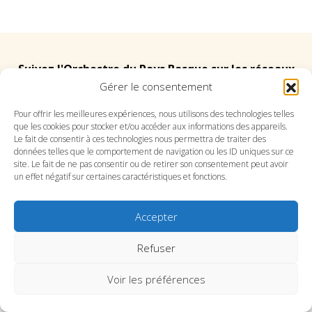
Suivez l'Orchestre du Pays Basque sur les réseaux
Gérer le consentement
Suivez le conservatoire du Pays Basque sur les
Pour offrir les meilleures expériences, nous utilisons des technologies telles
que les cookies pour stocker et/ou accéder aux informations des appareils.
réseaux
Le fait de consentir à ces technologies nous permettra de traiter des
données telles que le comportement de navigation ou les ID uniques sur ce
site. Le fait de ne pas consentir ou de retirer son consentement peut avoir
un effet négatif sur certaines caractéristiques et fonctions.
Accepter
SITE DE L’ORCHESTRE
SITE DU CONSERVATOIRE
CONTACT
MENTIONS LÉGALES
PLAN DU SITE
Refuser
Voir les préférences