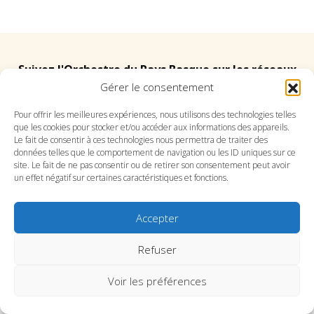
Suivez l'Orchestre du Pays Basque sur les réseaux
Gérer le consentement
Suivez le conservatoire du Pays Basque sur les
Pour offrir les meilleures expériences, nous utilisons des technologies telles
que les cookies pour stocker et/ou accéder aux informations des appareils.
réseaux
Le fait de consentir à ces technologies nous permettra de traiter des
données telles que le comportement de navigation ou les ID uniques sur ce
site. Le fait de ne pas consentir ou de retirer son consentement peut avoir
un effet négatif sur certaines caractéristiques et fonctions.
Accepter
SITE DE L’ORCHESTRE
SITE DU CONSERVATOIRE
CONTACT
MENTIONS LÉGALES
PLAN DU SITE
Refuser
Voir les préférences