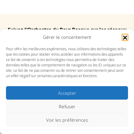
Suivez l'Orchestre du Pays Basque sur les réseaux
Gérer le consentement
Suivez le conservatoire du Pays Basque sur les
Pour offrir les meilleures expériences, nous utilisons des technologies telles
que les cookies pour stocker et/ou accéder aux informations des appareils.
réseaux
Le fait de consentir à ces technologies nous permettra de traiter des
données telles que le comportement de navigation ou les ID uniques sur ce
site. Le fait de ne pas consentir ou de retirer son consentement peut avoir
un effet négatif sur certaines caractéristiques et fonctions.
Accepter
SITE DE L’ORCHESTRE
SITE DU CONSERVATOIRE
CONTACT
MENTIONS LÉGALES
PLAN DU SITE
Refuser
Voir les préférences