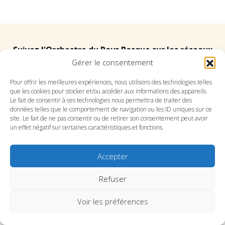
Suivez l'Orchestre du Pays Basque sur les réseaux
Gérer le consentement
Suivez le conservatoire du Pays Basque sur les
Pour offrir les meilleures expériences, nous utilisons des technologies telles
que les cookies pour stocker et/ou accéder aux informations des appareils.
réseaux
Le fait de consentir à ces technologies nous permettra de traiter des
données telles que le comportement de navigation ou les ID uniques sur ce
site. Le fait de ne pas consentir ou de retirer son consentement peut avoir
un effet négatif sur certaines caractéristiques et fonctions.
Accepter
SITE DE L’ORCHESTRE
SITE DU CONSERVATOIRE
CONTACT
MENTIONS LÉGALES
PLAN DU SITE
Refuser
Voir les préférences