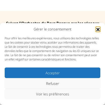
Suivez l'Orchestre du Pays Basque sur les réseaux
Gérer le consentement
Suivez le conservatoire du Pays Basque sur les
Pour offrir les meilleures expériences, nous utilisons des technologies telles
que les cookies pour stocker et/ou accéder aux informations des appareils.
réseaux
Le fait de consentir à ces technologies nous permettra de traiter des
données telles que le comportement de navigation ou les ID uniques sur ce
site. Le fait de ne pas consentir ou de retirer son consentement peut avoir
un effet négatif sur certaines caractéristiques et fonctions.
Accepter
SITE DE L’ORCHESTRE
SITE DU CONSERVATOIRE
CONTACT
MENTIONS LÉGALES
PLAN DU SITE
Refuser
Voir les préférences