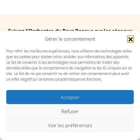
Suivez l'Orchestre du Pays Basque sur les réseaux
Gérer le consentement
Suivez le conservatoire du Pays Basque sur les
Pour offrir les meilleures expériences, nous utilisons des technologies telles
que les cookies pour stocker et/ou accéder aux informations des appareils.
réseaux
Le fait de consentir à ces technologies nous permettra de traiter des
données telles que le comportement de navigation ou les ID uniques sur ce
site. Le fait de ne pas consentir ou de retirer son consentement peut avoir
un effet négatif sur certaines caractéristiques et fonctions.
Accepter
SITE DE L’ORCHESTRE
SITE DU CONSERVATOIRE
CONTACT
MENTIONS LÉGALES
PLAN DU SITE
Refuser
Voir les préférences