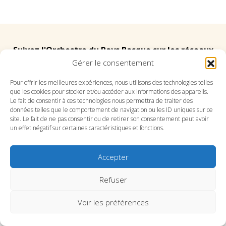
Suivez l'Orchestre du Pays Basque sur les réseaux
Gérer le consentement
Suivez le conservatoire du Pays Basque sur les
Pour offrir les meilleures expériences, nous utilisons des technologies telles
que les cookies pour stocker et/ou accéder aux informations des appareils.
réseaux
Le fait de consentir à ces technologies nous permettra de traiter des
données telles que le comportement de navigation ou les ID uniques sur ce
site. Le fait de ne pas consentir ou de retirer son consentement peut avoir
un effet négatif sur certaines caractéristiques et fonctions.
Accepter
SITE DE L’ORCHESTRE
SITE DU CONSERVATOIRE
CONTACT
MENTIONS LÉGALES
PLAN DU SITE
Refuser
Voir les préférences