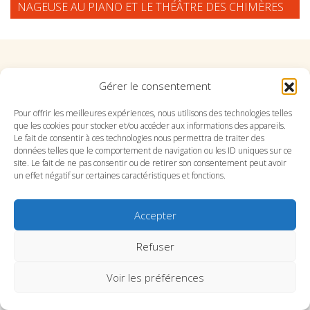
NAGEUSE AU PIANO ET LE THÉÂTRE DES CHIMÈRES
Suivez l'Orchestre du Pays Basque sur les réseaux
Gérer le consentement
Pour offrir les meilleures expériences, nous utilisons des technologies telles
Suivez le conservatoire du Pays Basque sur les
que les cookies pour stocker et/ou accéder aux informations des appareils.
réseaux
Le fait de consentir à ces technologies nous permettra de traiter des
données telles que le comportement de navigation ou les ID uniques sur ce
site. Le fait de ne pas consentir ou de retirer son consentement peut avoir
un effet négatif sur certaines caractéristiques et fonctions.
Accepter
SITE DE L’ORCHESTRE
SITE DU CONSERVATOIRE
CONTACT
MENTIONS LÉGALES
PLAN DU SITE
Refuser
Voir les préférences