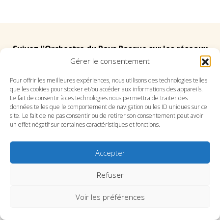
Suivez l'Orchestre du Pays Basque sur les réseaux
Gérer le consentement
Suivez le conservatoire du Pays Basque sur les
Pour offrir les meilleures expériences, nous utilisons des technologies telles
que les cookies pour stocker et/ou accéder aux informations des appareils.
réseaux
Le fait de consentir à ces technologies nous permettra de traiter des
données telles que le comportement de navigation ou les ID uniques sur ce
site. Le fait de ne pas consentir ou de retirer son consentement peut avoir
un effet négatif sur certaines caractéristiques et fonctions.
Accepter
SITE DE L’ORCHESTRE
SITE DU CONSERVATOIRE
CONTACT
MENTIONS LÉGALES
PLAN DU SITE
Refuser
Voir les préférences