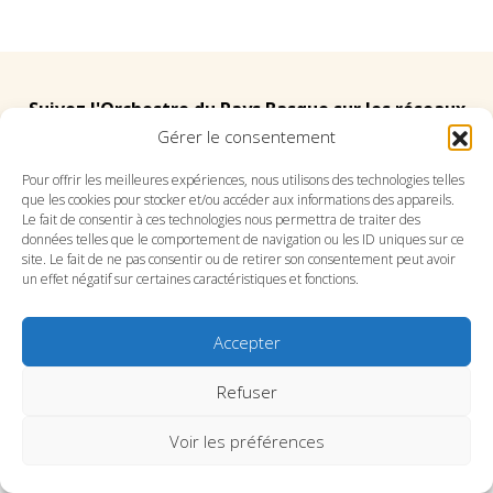
Suivez l'Orchestre du Pays Basque sur les réseaux
Gérer le consentement
Suivez le conservatoire du Pays Basque sur les
Pour offrir les meilleures expériences, nous utilisons des technologies telles
que les cookies pour stocker et/ou accéder aux informations des appareils.
réseaux
Le fait de consentir à ces technologies nous permettra de traiter des
données telles que le comportement de navigation ou les ID uniques sur ce
site. Le fait de ne pas consentir ou de retirer son consentement peut avoir
un effet négatif sur certaines caractéristiques et fonctions.
Accepter
SITE DE L’ORCHESTRE
SITE DU CONSERVATOIRE
CONTACT
MENTIONS LÉGALES
PLAN DU SITE
Refuser
Voir les préférences