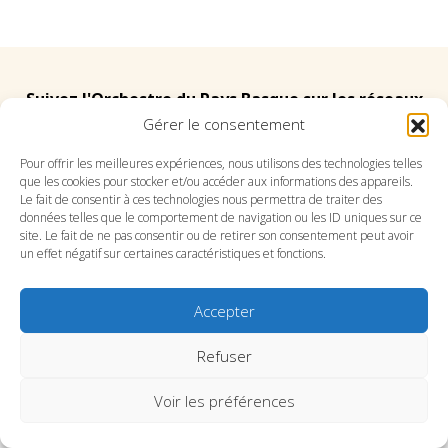
Suivez l'Orchestre du Pays Basque sur les réseaux
Gérer le consentement
Suivez le conservatoire du Pays Basque sur les
Pour offrir les meilleures expériences, nous utilisons des technologies telles
que les cookies pour stocker et/ou accéder aux informations des appareils.
réseaux
Le fait de consentir à ces technologies nous permettra de traiter des
données telles que le comportement de navigation ou les ID uniques sur ce
site. Le fait de ne pas consentir ou de retirer son consentement peut avoir
un effet négatif sur certaines caractéristiques et fonctions.
Accepter
SITE DE L’ORCHESTRE
SITE DU CONSERVATOIRE
CONTACT
MENTIONS LÉGALES
PLAN DU SITE
Refuser
Voir les préférences