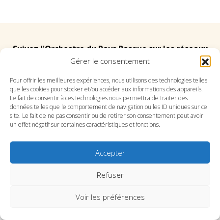
Suivez l'Orchestre du Pays Basque sur les réseaux
Gérer le consentement
Suivez le conservatoire du Pays Basque sur les
Pour offrir les meilleures expériences, nous utilisons des technologies telles
que les cookies pour stocker et/ou accéder aux informations des appareils.
réseaux
Le fait de consentir à ces technologies nous permettra de traiter des
données telles que le comportement de navigation ou les ID uniques sur ce
site. Le fait de ne pas consentir ou de retirer son consentement peut avoir
un effet négatif sur certaines caractéristiques et fonctions.
Accepter
SITE DE L’ORCHESTRE
SITE DU CONSERVATOIRE
CONTACT
MENTIONS LÉGALES
PLAN DU SITE
Refuser
Voir les préférences