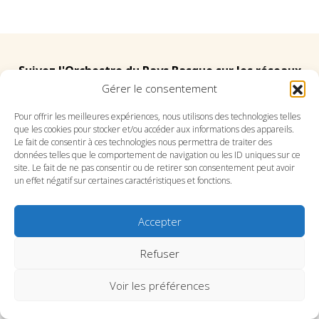
Suivez l'Orchestre du Pays Basque sur les réseaux
Gérer le consentement
Suivez le conservatoire du Pays Basque sur les
Pour offrir les meilleures expériences, nous utilisons des technologies telles
que les cookies pour stocker et/ou accéder aux informations des appareils.
réseaux
Le fait de consentir à ces technologies nous permettra de traiter des
données telles que le comportement de navigation ou les ID uniques sur ce
site. Le fait de ne pas consentir ou de retirer son consentement peut avoir
un effet négatif sur certaines caractéristiques et fonctions.
Accepter
SITE DE L’ORCHESTRE
SITE DU CONSERVATOIRE
CONTACT
MENTIONS LÉGALES
PLAN DU SITE
Refuser
Voir les préférences