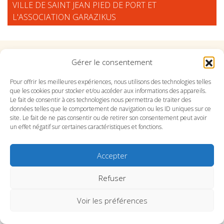
VILLE DE SAINT JEAN PIED DE PORT ET
L'ASSOCIATION GARAZIKUS
Gérer le consentement
Suivez l'Orchestre du Pays Basque sur les réseaux
Pour offrir les meilleures expériences, nous utilisons des technologies telles
que les cookies pour stocker et/ou accéder aux informations des appareils.
Suivez le conservatoire du Pays Basque sur les
Le fait de consentir à ces technologies nous permettra de traiter des
données telles que le comportement de navigation ou les ID uniques sur ce
réseaux
site. Le fait de ne pas consentir ou de retirer son consentement peut avoir
un effet négatif sur certaines caractéristiques et fonctions.
Accepter
SITE DE L’ORCHESTRE
SITE DU CONSERVATOIRE
Refuser
CONTACT
MENTIONS LÉGALES
PLAN DU SITE
Voir les préférences