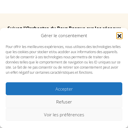
Suivez l'Orchestre du Pays Basque sur les réseaux
Gérer le consentement
Suivez le conservatoire du Pays Basque sur les
Pour offrir les meilleures expériences, nous utilisons des technologies telles
que les cookies pour stocker et/ou accéder aux informations des appareils.
réseaux
Le fait de consentir à ces technologies nous permettra de traiter des
données telles que le comportement de navigation ou les ID uniques sur ce
site. Le fait de ne pas consentir ou de retirer son consentement peut avoir
un effet négatif sur certaines caractéristiques et fonctions.
Accepter
SITE DE L’ORCHESTRE
SITE DU CONSERVATOIRE
CONTACT
MENTIONS LÉGALES
PLAN DU SITE
Refuser
Voir les préférences