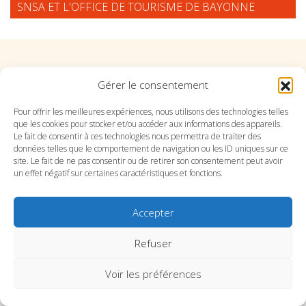
SNSA ET L'OFFICE DE TOURISME DE BAYONNE
Suivez l'Orchestre du Pays Basque sur les réseaux
Gérer le consentement
Pour offrir les meilleures expériences, nous utilisons des technologies telles
Suivez le conservatoire du Pays Basque sur les
que les cookies pour stocker et/ou accéder aux informations des appareils.
réseaux
Le fait de consentir à ces technologies nous permettra de traiter des
données telles que le comportement de navigation ou les ID uniques sur ce
site. Le fait de ne pas consentir ou de retirer son consentement peut avoir
un effet négatif sur certaines caractéristiques et fonctions.
Accepter
SITE DE L’ORCHESTRE
SITE DU CONSERVATOIRE
CONTACT
MENTIONS LÉGALES
PLAN DU SITE
Refuser
Voir les préférences