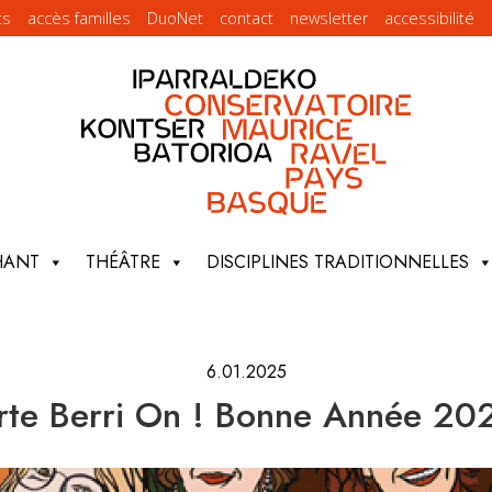
ts
accès familles
DuoNet
contact
newsletter
accessibilité
HANT
THÉÂTRE
DISCIPLINES TRADITIONNELLES
6.01.2025
rte Berri On ! Bonne Année 20