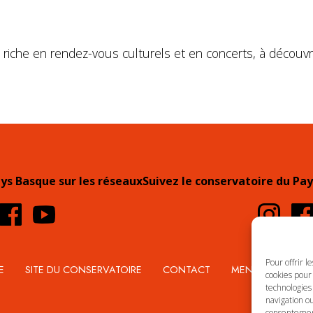
riche en rendez-vous culturels et en concerts, à découvr
ays Basque sur les réseaux
Suivez le conservatoire du Pay
Pour offrir l
E
SITE DU CONSERVATOIRE
CONTACT
MENTIONS LÉGA
cookies pour 
technologies
navigation ou
consentement 