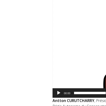
00:00
Antton CURUTCHARRY
,
Prési