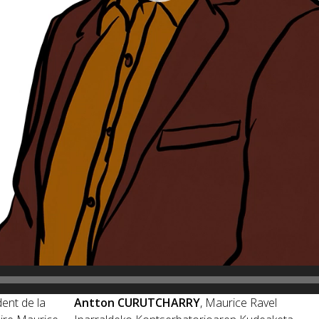
dent de la
Antton CURUTCHARRY
,
Maurice Ravel