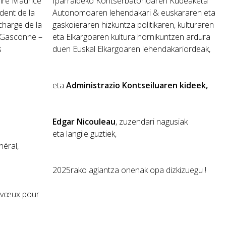
ire Maurice
Iparraldeko Kontserbatorioaren Kudeaketa
dent de la
Autonomoaren lehendakari & euskararen eta
harge de la
gaskoieraren hizkuntza politikaren, kulturaren
t Gasconne –
eta Elkargoaren kultura hornikuntzen ardura
s
duen Euskal Elkargoaren lehendakariordeak,
eta
Administrazio Kontseiluaren kideek,
Edgar Nicouleau
,
zuzendari nagusiak
eta langile guztiek,
néral,
2025rako agiantza onenak opa dizkizuegu !
s vœux pour