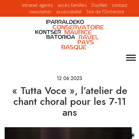
intranet agents
accès familles
DuoNet
contact
newsletter
accessibilité
Site de l’Orchestre
12.06.2023
« Tutta Voce », l’atelier de
chant choral pour les 7-11
ans