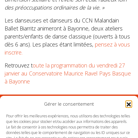
des préoccupations ordinaires de la vie. »
Les danseuses et danseurs du CCN Malandain
Ballet Biarritz animeront à Bayonne, deux ateliers
parents/enfants de danse classique (ouverts à tous
dès 6 ans). Les places étant limitées,
pensez à vous
inscrire.
Retrouvez t
oute la programmation du vendredi 27
janvier au Conservatoire Maurice Ravel Pays Basque
à Bayonne
Gérer le consentement
Suivez l'Orchestre du Pays Basque sur les réseaux
Pour offrir les meilleures expériences, nous utilisons des technologies telles
que les cookies pour stocker et/ou accéder aux informations des appareils.
Le fait de consentir à ces technologies nous permettra de traiter des
Suivez le conservatoire du Pays Basque sur les
données telles que le comportement de navigation ou les ID uniques sur ce
réseaux