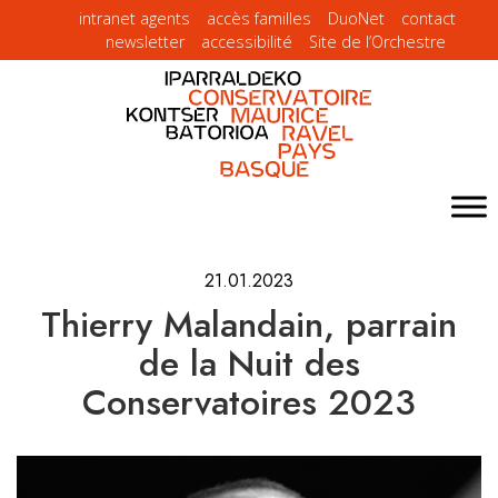
intranet agents
accès familles
DuoNet
contact
newsletter
accessibilité
Site de l’Orchestre
21.01.2023
Thierry Malandain, parrain
de la Nuit des
Conservatoires 2023