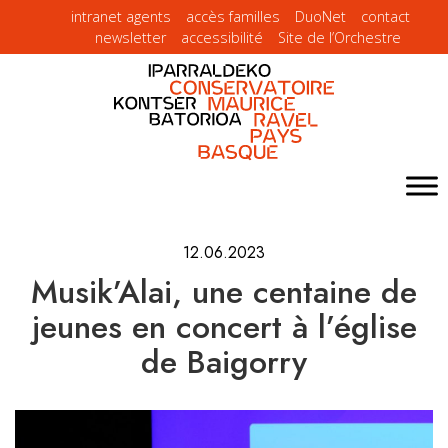
intranet agents
accès familles
DuoNet
contact
newsletter
accessibilité
Site de l’Orchestre
12.06.2023
Musik’Alai, une centaine de
jeunes en concert à l’église
de Baigorry