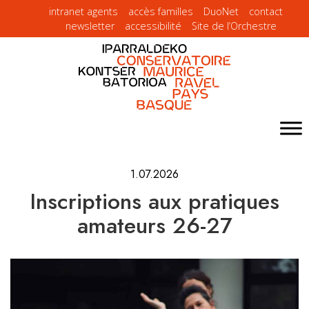
intranet agents
accès familles
DuoNet
contact
newsletter
accessibilité
Site de l’Orchestre
1.07.2026
Inscriptions aux pratiques
amateurs 26-27