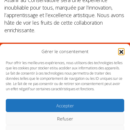
Attahir au Conservatoire sera une expérience
inoubliable pour tous, marquée par l’innovation,
l’apprentissage et l’excellence artistique. Nous avons
hâte de voir les fruits de cette collaboration
enrichissante.
Gérer le consentement
Suivez l'Orchestre du Pays Basque sur les réseaux
Pour offrir les meilleures expériences, nous utilisons des technologies telles
que les cookies pour stocker et/ou accéder aux informations des appareils.
Le fait de consentir à ces technologies nous permettra de traiter des
Suivez le conservatoire du Pays Basque sur les
données telles que le comportement de navigation ou les ID uniques sur ce
réseaux
site. Le fait de ne pas consentir ou de retirer son consentement peut avoir
un effet négatif sur certaines caractéristiques et fonctions.
Accepter
Refuser
SITE DE L’ORCHESTRE
SITE DU CONSERVATOIRE
CONTACT
MENTIONS LÉGALES
PLAN DU SITE