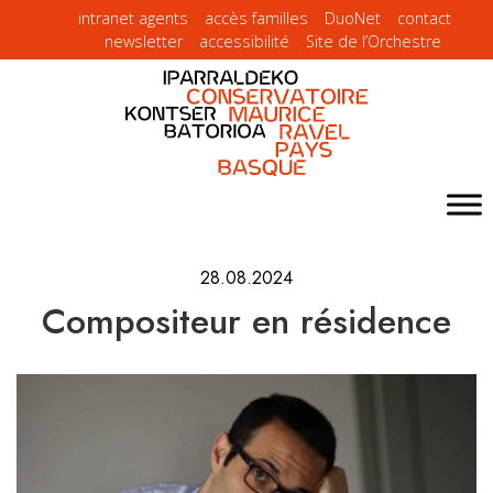
intranet agents
accès familles
DuoNet
contact
newsletter
accessibilité
Site de l’Orchestre
28.08.2024
Compositeur en résidence