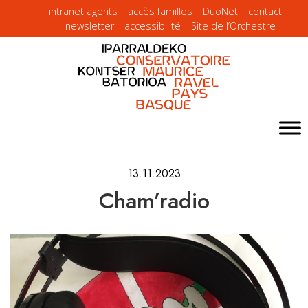
intranet agents
accès familles
DuoNet
contact
newsletter
accessibilité
Site de l’Orchestre
13.11.2023
Cham’radio