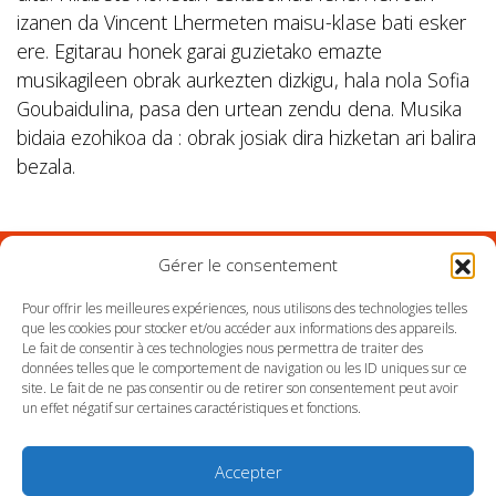
izanen da Vincent Lhermeten maisu-klase bati esker
ere. Egitarau honek garai guzietako emazte
musikagileen obrak aurkezten dizkigu, hala nola Sofia
Goubaidulina, pasa den urtean zendu dena. Musika
bidaia ezohikoa da : obrak josiak dira hizketan ari balira
bezala.
Gérer le consentement
Suivez l'Orchestre du Pays Basque sur les réseaux
Pour offrir les meilleures expériences, nous utilisons des technologies telles
que les cookies pour stocker et/ou accéder aux informations des appareils.
Le fait de consentir à ces technologies nous permettra de traiter des
Suivez le conservatoire du Pays Basque sur les
données telles que le comportement de navigation ou les ID uniques sur ce
réseaux
site. Le fait de ne pas consentir ou de retirer son consentement peut avoir
un effet négatif sur certaines caractéristiques et fonctions.
Accepter