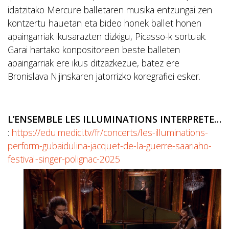
idatzitako Mercure balletaren musika entzungai zen
kontzertu hauetan eta bideo honek ballet honen
apaingarriak ikusarazten dizkigu, Picasso-k sortuak.
Garai hartako konpositoreen beste balleten
apaingarriak ere ikus ditzazkezue, batez ere
Bronislava Nijinskaren jatorrizko koregrafiei esker.
L’ENSEMBLE LES ILLUMINATIONS INTERPRETE…
:
https://edu.medici.tv/fr/concerts/les-illuminations-
perform-gubaidulina-jacquet-de-la-guerre-saariaho-
festival-singer-polignac-2025