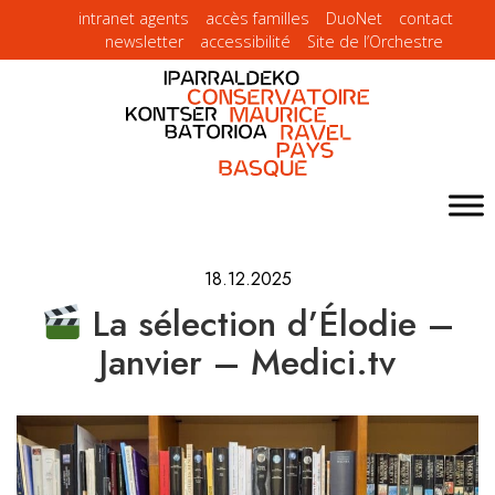
intranet agents
accès familles
DuoNet
contact
newsletter
accessibilité
Site de l’Orchestre
18.12.2025
La sélection d’Élodie –
Janvier – Medici.tv