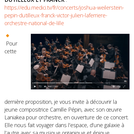
https://edu.medici.tv/fr/concerts/joshua-weilerstein-
pepin-dutilleux-franck-victor-julien-laferriere-
orchestre-national-de-lille
Pour
cette
dernière proposition, je vous invite à découvrir la
jeune compositrice Camille Pépin, avec son œuvre
Laniakea pour orchestre, en ouverture de ce concert.
Elle nous fait voyager dans l’espace, d’une galaxie à
l’autre avec sa musique organique et épique,