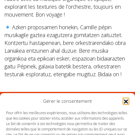
explorant les textures de l’orchestre, toujours en
mouvement. Bon voyage !
Azken proposamen honekin, Camille pépin
musikagile gaztea ezagutzera gomitatzen zaituztet.
Kontzertu hastapenean, bere orkestrarendako obra
Laniakea entzunen ahal duzue. Bere musika
organikoa eta epikoari esker, espazioan bidaiarazten
gaitu Pépinek, galaxia batetik bestera, orkestraren
testurak esploratuz, etengabe mugituz. Bidaia on !
Gérer le consentement
Suivez l'Orchestre du Pays Basque sur les réseaux
Pour offrir les meilleures expériences, nous utilisons des technologies telles
que les cookies pour stocker et/ou accéder aux informations des appareils.
Le fait de consentir à ces technologies nous permettra de traiter des
Suivez le conservatoire du Pays Basque sur les
données telles que le comportement de navigation ou les ID uniques sur ce
réseaux
site. Le fait de ne pas consentir ou de retirer son consentement peut avoir