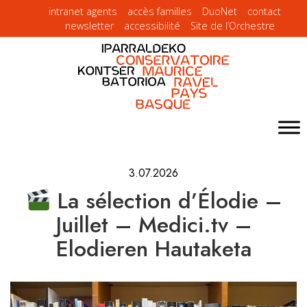
intranet agents
accès familles
DuoNet
contact
newsletter
accessibilité
Site de l’Orchestre
3.07.2026
La sélection d’Élodie –
Juillet – Medici.tv –
Elodieren Hautaketa