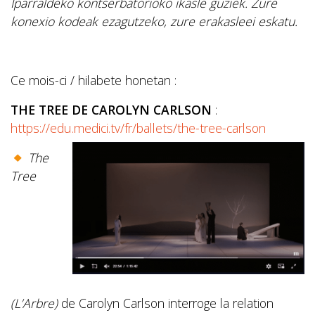
Iparraldeko kontserbatorioko ikasle guziek. Zure
konexio kodeak ezagutzeko, zure erakasleei eskatu.
Ce mois-ci / hilabete honetan :
THE TREE DE CAROLYN CARLSON
:
https://edu.medici.tv/fr/ballets/the-tree-carlson
The
Tree
(L’Arbre)
de Carolyn Carlson interroge la relation